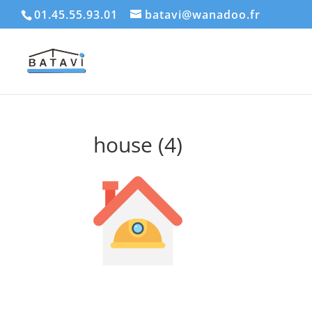
01.45.55.93.01
batavi@wanadoo.fr
house (4)