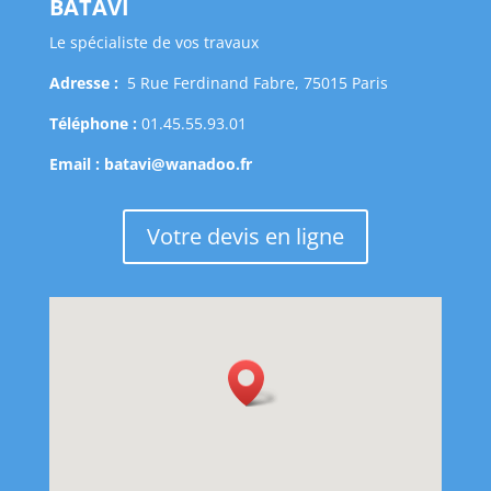
BATAVI
Le spécialiste de vos travaux
Adresse :
5 Rue Ferdinand Fabre, 75015 Paris
Téléphone :
01.45.55.93.01
Email :
batavi@wanadoo.fr
Votre devis en ligne