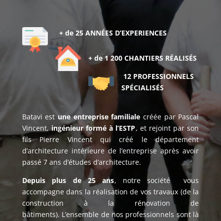
+ de 25 ANNÉES D’EXPERIENCES
+ de 1 200 CHANTIERS RÉALISÉS
12 PROFESSIONNELS
SPÉCIALISÉS
Batavi est
une entreprise familiale
créée par Pascal
Vincent,
ingénieur formé à l’ESTP
, et rejoint par son
fils Pierre Vincent qui créé le département
d’architecture intérieure de l’entreprise après avoir
passé 7 ans d’études d’architecture.
Depuis plus de 25 ans
, notre société vous
accompagne dans la réalisation de vos travaux (de la
construction à la rénovation de
bâtiments). L’ensemble de nos professionnels sont là